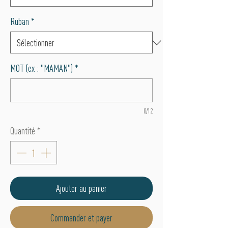
Ruban
*
MOT (ex : "MAMAN")
*
0/12
Quantité
*
Ajouter au panier
Commander et payer